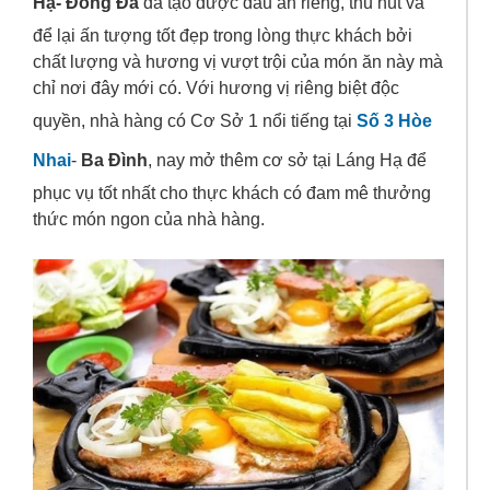
Hạ- Đống Đa
đã tạo được dấu ấn riêng, thu hút và
để lại ấn tượng tốt đẹp trong lòng thực khách bởi
chất lượng và hương vị vượt trội của món ăn này mà
chỉ nơi đây mới có. Với hương vị riêng biệt độc
quyền, nhà hàng có Cơ Sở 1 nổi tiếng tại
Số 3 Hòe
Nhai
-
Ba Đình
, nay mở thêm cơ sở tại Láng Hạ để
phục vụ tốt nhất cho thực khách có đam mê thưởng
thức món ngon của nhà hàng.