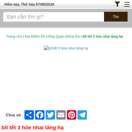
Hôm nay, Thứ Sáu 07/08/2026
Trang chủ
ĐỊA ĐIỂM ĂN UỐNG SÀI GÒN
Cafe - Kem- Trà Sữa
Trang chủ
/
Địa Điểm Ăn Uống Quận Đống Đa
/
bít tết 3 hòe nhai láng hạ
Bánh - Đồ Ăn Vặt
Thực Phẩm Nông Hải Sản
ĐỊA ĐIỂM ĂN UỐNG HÀ NỘI
TOP QUÁN ĂN
Share
Facebook
Twitter
Email
Pinterest
Telegram
Chia sẻ
bít tết 3 hòe nhai láng hạ