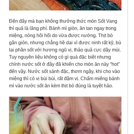
Đến đây mà bạn không thưởng thức món Sốt Vang
thì quả là lãng phí. Bánh mì giòn, ăn tan ngay trong
miệng, nóng hôi hổi do vừa được nướng. Thịt bò
gân giòn, nhưng chẳng hề dai vì được ninh rất kỹ, bù
lại phần sốt với hương ngũ vị, thảo quả cực dậy mùi.
Tuy nguyên liệu không có gì quá đặc biệt nhưng
chính nước sốt ở đây đã khiến cho món ăn này “hot”
đến vậy. Nước sốt sánh đặc, thơm ngậy, khi cho vào
miệng thì có vị bùi bùi, rất đậm vị. Chấm miếng bánh
mì vào nước sốt ăn kèm thịt bò đúng là tuyệt hảo.