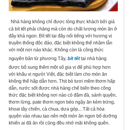
Nhà hàng không chỉ được lòng thực khách bởi giá
cả bít tết phải chăng mà còn do chất lượng món ăn ở
đây khá ngon. Bít tết tại đây nổi tiếng với hương vị
truyền thống độc đáo, đặc biệt không thể nhầm lẫn
với một nơi nào khác. Không còn là công thức
nguyên bản từ phương Tây,
bít tế
t
tại nhà hàng
được bổ sung thêm một số gia vị để phù hợp hơn
với khẩu vị người Việt, đặc biệt làm cho món ăn
không thể hấp dẫn hơn. Thịt bò tươi mềm thơm hấp
dẫn, nước sốt được nhà hàng chế biến theo công
thức đặc biệt không nơi nào có đậm đà, sánh quyện,
thơm lừng, pate thơm ngon béo ngậy ăn kèm trứng,
khoai tây chiên, cà chua, dưa góp... Tất cả hòa
quyện vào nhau tạo nên một món ăn ngon bổ dưỡng
khiến ai đã ăn rồi cũng đều nhớ mãi không quên.