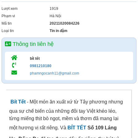
Lượt xem
1919
Phạm vi
Hà Nội
Mã tin
20211020084226
Loại tin
Tin in đậm
Thông tin liên hệ
bít tết
0981210180
phamngocanh11@gmail.com
Bít Tết
- Một món ăn xuất xứ từ Tây phương nhưng
qua sự chế biến của những đôi tay Việt khéo léo,
từng miếng thịt bò ngọt, mềm và thơm đã mang lại
một hương vị rất riêng. Và
BÍT TẾT
Số 109 Láng