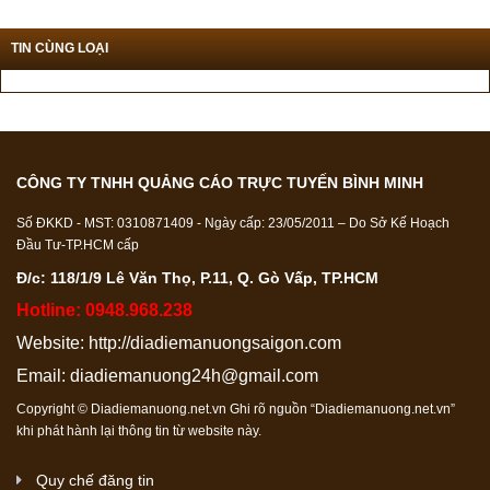
TIN CÙNG LOẠI
CÔNG TY TNHH QUẢNG CÁO TRỰC TUYẾN BÌNH MINH
Số ĐKKD - MST: 0310871409 - Ngày cấp: 23/05/2011 – Do Sở Kế Hoạch
Đầu Tư-TP.HCM cấp
Đ/c: 118/1/9 Lê Văn Thọ, P.11, Q. Gò Vấp, TP.HCM
Hotline: 0948.968.238
Website:
http://diadiemanuongsaigon.com
Email:
diadiemanuong24h@gmail.com
Copyright © Diadiemanuong.net.vn Ghi rõ nguồn “Diadiemanuong.net.vn”
khi phát hành lại thông tin từ website này.
Quy chế đăng tin