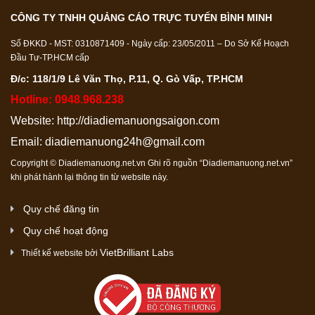
CÔNG TY TNHH QUẢNG CÁO TRỰC TUYẾN BÌNH MINH
Số ĐKKD - MST: 0310871409 - Ngày cấp: 23/05/2011 – Do Sở Kế Hoạch
Đầu Tư-TP.HCM cấp
Đ/c: 118/1/9 Lê Văn Thọ, P.11, Q. Gò Vấp, TP.HCM
Hotline: 0948.968.238
Website:
http://diadiemanuongsaigon.com
Email:
diadiemanuong24h@gmail.com
Copyright © Diadiemanuong.net.vn Ghi rõ nguồn “Diadiemanuong.net.vn”
khi phát hành lại thông tin từ website này.
Quy chế đăng tin
Quy chế hoạt động
VietBrilliant Labs
Thiết kế website bởi