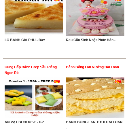
LÒ BÁNH GIA PHÚ - Đ/c:
Rau Câu Sinh Nhật Phúc Hân -
Cung Cấp Bánh Crep Sầu Riêng
Bánh Bông Lan Nướng Đài Loan
Ngon Rẻ
ĂN VẶT BOHOUSE - Đ/c
BÁNH BÔNG LAN TƯƠI ĐÀI LOAN
-