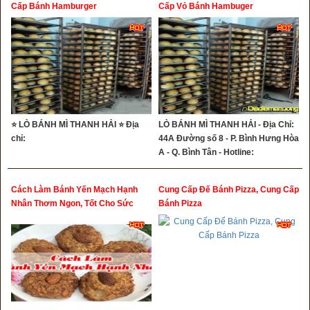
Cấp Bánh Hamburger
Cấp Vỏ Bánh Hambuger
⭐ LÒ BÁNH MÌ THANH HẢI ⭐ Địa
LÒ BÁNH MÌ THANH HẢI - Địa Chỉ:
chỉ:
44A Đường số 8 - P. Bình Hưng Hòa
A - Q. Bình Tân - Hotline:
0356490253
Cách Làm Bánh Yến Mạch Hạnh
Cung Cấp Đế Bánh Pizza, Cung Cấp
Nhân Thơm Ngon, Tốt Cho Sức
Bánh Pizza
Khỏe