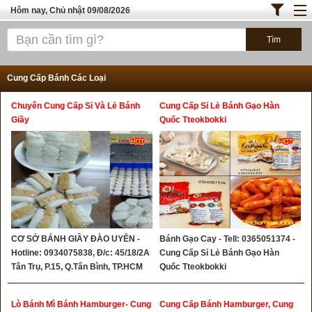
Hôm nay, Chủ nhật 09/08/2026
Trang chủ
ĐỊA ĐIỂM ĂN UỐNG SÀI GÒN
Cung Cấp Bánh Các Loại
Cafe - Kem- Trà Sữa
Chuyên Cung Cấp Sỉ Và Lẻ Bánh
Cung Cấp Sỉ Lẻ Bánh Gạo Hàn
Bánh - Đồ Ăn Vặt
Giầy
Quốc Tteokbokki
Thực Phẩm Nông Hải Sản
ĐỊA ĐIỂM ĂN UỐNG HÀ NỘI
TOP QUÁN ĂN
CƠ SỞ BÁNH GIẦY ĐÀO UYÊN -
Bánh Gạo Cay - Tell: 0365051374 -
Hotline: 0934075838, Đ/c: 45/18/2A
Cung Cấp Sỉ Lẻ Bánh Gạo Hàn
Tân Trụ, P.15, Q.Tân Bình, TP.HCM
Quốc Tteokbokki
Lò Bánh Mì Bánh Hamburger- Cung
Cung Cấp Bánh Hamburger, Cung