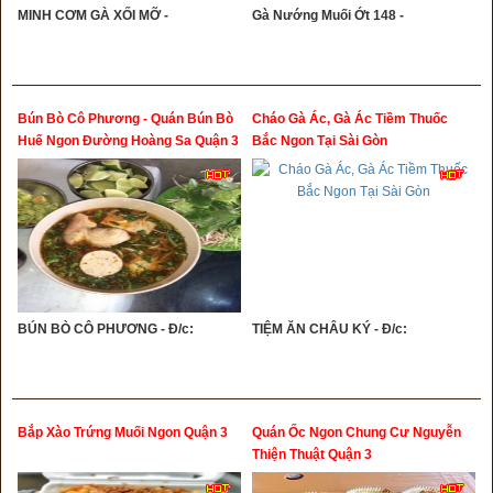
MINH CƠM GÀ XỐI MỠ -
Gà Nướng Muối Ớt 148 -
Bún Bò Cô Phương - Quán Bún Bò
Cháo Gà Ác, Gà Ác Tiềm Thuốc
Huế Ngon Đường Hoàng Sa Quận 3
Bắc Ngon Tại Sài Gòn
BÚN BÒ CÔ PHƯƠNG - Đ/c:
TIỆM ĂN CHÂU KÝ - Đ/c:
Bắp Xào Trứng Muối Ngon Quận 3
Quán Ốc Ngon Chung Cư Nguyễn
Thiện Thuật Quận 3