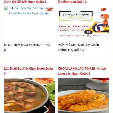
Cơm Gà Xối Mỡ Ngon Quận 3
Truyền Ngon Quận 3
MÌ GÀ TIỀM NGŨ VỊ THỊNH PHÁT -
Phở Phú Gia - Đ/c: , Lý Chính
Đ
Thắng, P.7, Quận 3
Lẩu Đuôi Bò Anh Khoa Ngon Quận
KHOAI LANG LẮC TINABI - Khoai
3
Lang Lắc Ngon Quận 3