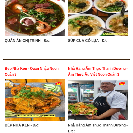
QUÁN ĂN CHỊ TRINH - Đ/c:
SÚP CUA CÔ LỤA - Đ/c:
Bếp Nhà Ken - Quán Nhậu Ngon
Nhà Hàng Ẩm Thực Thanh Dương -
Quận 3
Ẩm Thực Âu Việt Ngon Quận 3
BẾP NHÀ KEN - Đ/c:
Nhà Hàng Ẩm Thực Thanh Dương -
Đ/c: