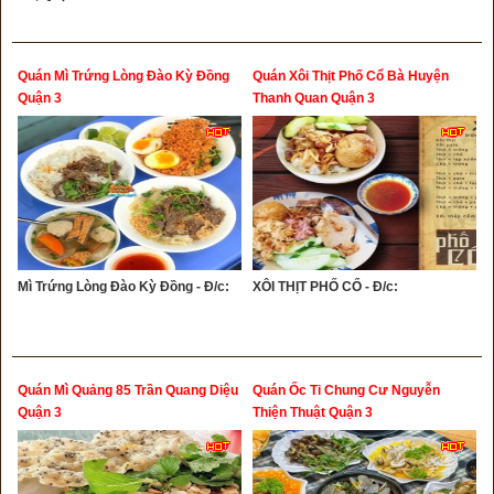
Quán Mì Trứng Lòng Đào Kỳ Đồng
Quán Xôi Thịt Phố Cổ Bà Huyện
Quận 3
Thanh Quan Quận 3
Mì Trứng Lòng Đào Kỳ Đồng - Đ/c:
XÔI THỊT PHỐ CỔ - Đ/c:
Quán Mì Quảng 85 Trần Quang Diệu
Quán Ốc Ti Chung Cư Nguyễn
Quận 3
Thiện Thuật Quận 3