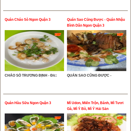
Quán Cháo Sò Ngon Quận 3
Quán Sao Cũng Được - Quán Nhậu
Bình Dân Ngon Quận 3
CHÁO SÒ TRƯƠNG ĐỊNH - Đ/c:
QUÁN SAO CŨNG ĐƯỢC -
Quán Hàu Sữa Ngon Quận 3
Mì Udon, Miến Trộn, Bánh, Mì Tươi
Gà, Mì Ý Bò, Mì Ý Hải Sản