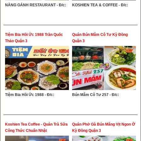
NÀNG GÁNH RESTAURANT - Đ/c:
KOSHIEN TEA & COFFEE - Đ/c:
Tiệm Bia Hồi Ức 1988 Trần Quốc
Quán Bún Mắm Cô Tư Kỳ Đồng
Thảo Quận 3
Quận 3
Tiệm Bia Hồi Ức 1988 - Đ/c:
Bún Mắm Cô Tư 257 - Đ/c:
Koshien Tea Coffee - Quán Trà Sữa
Quán Phở Gà Bún Măng Vịt Ngon Ở
Công Thức Chuẩn Nhật
Kỳ Đồng Quận 3