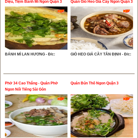
Diệu, Tiệm Bánh Mì Ngon Quận 3
Quán Giò Heo Giả Cầy Ngon Quận 3
BÁNH MÌ LAN HƯƠNG - Đ/c:
GIÒ HEO GIẢ CẦY TÂN ĐỊNH - Đ/c:
Phở 34 Cao Thắng - Quán Phở
Quán Bún Thố Ngon Quận 3
Ngon Nổi Tiếng Sài Gòn