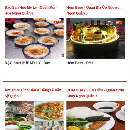
Đặc Sản Huế Mỹ Lý - Quán Món
Hẻm Beer - Quán Bia Úp Ngược
Huế Ngon Quận 3
Ngon Quận 3
ĐẶC SẢN HUẾ MỸ LÝ - Đ/c:
Hẻm Beer - Đ/c:
Ẩm Thực Bình Dân A Đăng Lê Văn
CƠM CHAY LIÊN HỮU - Quán Cơm
Sỹ Quận 3
Chay Ngon Quận 3