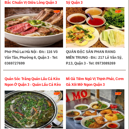
Bắc Chuẩn Vị Giữa Lòng Quận 3
Sỹ Quận 3
Phở Phú Lai Hà Nội - Đ/c: 116 Võ
QUÁN ĐẶC SẢN PHAN RANG
Văn Tần, Phường 6, Quận 3 - Tel:
MIỀN TRUNG - Đ/c: 217 Lê Văn Sỹ,
0369727699
P.13, Quận 3 - Tel: 0973089269
Quán Sóc Trăng Quán Lẩu Cá Kèo
Mì Gà Tiềm Ngũ Vị Thịnh Phát, Cơm
Ngon Ở Quận 3 - Quán Lẩu Cá Kèo
Gà Xối Mỡ Ngon Quận 3
Sư Thiện Chiếu Quận 3