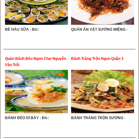
BÉ HÀU SỮA - Đ/c:
QUÁN ĂN VẶT SƯỚNG MIỆNG -
Quán Bánh Bèo Ngon Chợ Nguyễn
Bánh Tráng Trộn Ngon Quận 3
Văn Trỗi
BÁNH BÈO DÌ BẢY - Đ/c:
BÁNH TRÁNG TRỘN SƯƠNG -