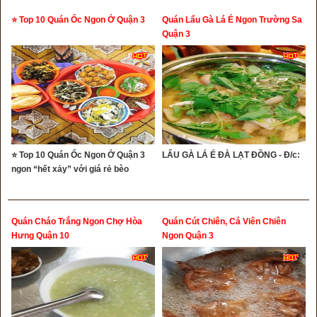
⭐ Top 10 Quán Ốc Ngon Ở Quận 3
Quán Lẩu Gà Lá É Ngon Trường Sa
Quận 3
⭐ Top 10 Quán Ốc Ngon Ở Quận 3
LẨU GÀ LÁ É ĐÀ LẠT ĐỒNG - Đ/c:
ngon “hết xảy” với giá rẻ bèo
Quán Cháo Trắng Ngon Chợ Hòa
Quán Cút Chiên, Cá Viên Chiên
Hưng Quận 10
Ngon Quận 3