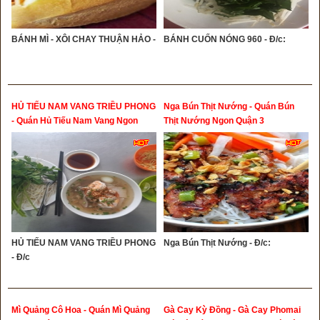
BÁNH MÌ - XÔI CHAY THUẬN HẢO -
BÁNH CUỐN NÓNG 960 - Đ/c:
HỦ TIẾU NAM VANG TRIỀU PHONG
Nga Bún Thịt Nướng - Quán Bún
- Quán Hủ Tiếu Nam Vang Ngon
Thịt Nướng Ngon Quận 3
Quận 3
HỦ TIẾU NAM VANG TRIỀU PHONG
Nga Bún Thịt Nướng - Đ/c:
- Đ/c
Mì Quảng Cô Hoa - Quán Mì Quảng
Gà Cay Kỳ Đồng - Gà Cay Phomai