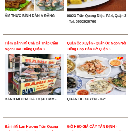
ẨM THỰC BÌNH DÂN A ĐĂNG
08/23 Trần Quang Diệu, P.14, Quận 3
- Tel: 0902920760
Tiệm Bánh Mì Chả Cá Thập Cẩm
Quán Ốc Xuyên - Quán Ốc Ngon Nổi
Ngon Cao Thắng Quận 3
Tiếng Chợ Bàn Cờ Quận 3
BÁNH MÌ CHẢ CÁ THẬP CẨM -
QUÁN ỐC XUYÊN - Đ/c:
Bánh Mì Lan Hương Trần Quang
GIÒ HEO GIẢ CẦY TÂN ĐỊNH -