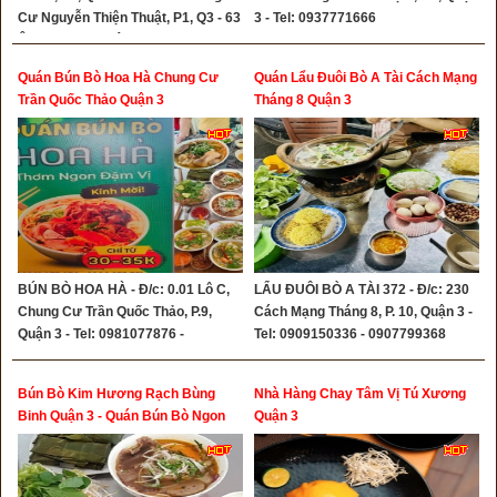
Cư Nguyễn Thiện Thuật, P1, Q3 - 63
3 - Tel: 0937771666
Âu Cơ, P.14, Quận 11 - Tel:
0908766138
Quán Bún Bò Hoa Hà Chung Cư
Quán Lẩu Đuôi Bò A Tài Cách Mạng
Trần Quốc Thảo Quận 3
Tháng 8 Quận 3
BÚN BÒ HOA HÀ - Đ/c: 0.01 Lô C,
LẨU ĐUÔI BÒ A TÀI 372 - Đ/c: 230
Chung Cư Trần Quốc Thảo, P.9,
Cách Mạng Tháng 8, P. 10, Quận 3 -
Quận 3 - Tel: 0981077876 -
Tel: 0909150336 - 0907799368
0906833751
Bún Bò Kim Hương Rạch Bùng
Nhà Hàng Chay Tâm Vị Tú Xương
Binh Quận 3 - Quán Bún Bò Ngon
Quận 3
Quận 3