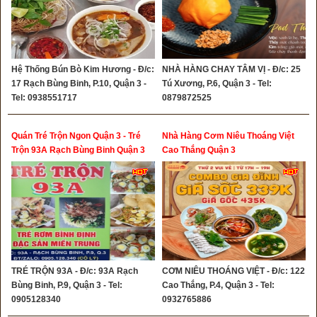
Hệ Thống Bún Bò Kim Hương - Đ/c:
NHÀ HÀNG CHAY TÂM VỊ - Đ/c: 25
17 Rạch Bùng Binh, P.10, Quận 3 -
Tú Xương, P.6, Quận 3 - Tel:
Tel: 0938551717
0879872525
Quán Tré Trộn Ngon Quận 3 - Tré
Nhà Hàng Cơm Niêu Thoáng Việt
Trộn 93A Rạch Bùng Binh Quận 3
Cao Thắng Quận 3
TRÉ TRỘN 93A - Đ/c: 93A Rạch
CƠM NIÊU THOÁNG VIỆT - Đ/c: 122
Bùng Binh, P.9, Quận 3 - Tel:
Cao Thắng, P.4, Quận 3 - Tel:
0905128340
0932765886