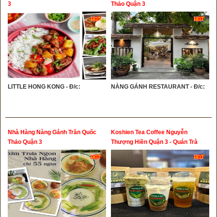
3
Thảo Quận 3
LITTLE HONG KONG - Đ/c:
NÀNG GÁNH RESTAURANT - Đ/c:
Nhà Hàng Nàng Gánh Trần Quốc
Koshien Tea Coffee Nguyễn
Thảo Quận 3
Thượng Hiền Quận 3 - Quán Trà
Sữa Công Thức Chuẩn Nhật