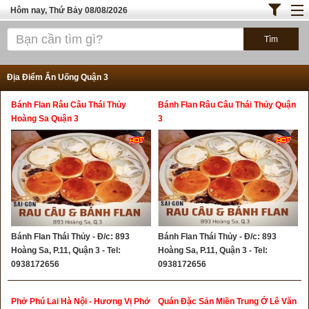
Hôm nay, Thứ Bảy 08/08/2026
Trang chủ
ĐỊA ĐIỂM ĂN UỐNG SÀI GÒN
Địa Điểm Ăn Uống Quận 3
Cafe - Kem- Trà Sữa
Bánh Flan Râu Câu Thái Thủy
Bánh Flan Râu Câu Thái Thủy Quận
Bánh - Đồ Ăn Vặt
Hoàng Sa Quận 3
3
Thực Phẩm Nông Hải Sản
ĐỊA ĐIỂM ĂN UỐNG HÀ NỘI
TOP QUÁN ĂN
Bánh Flan Thái Thủy - Đ/c: 893
Bánh Flan Thái Thủy - Đ/c: 893
Hoàng Sa, P.11, Quận 3 - Tel:
Hoàng Sa, P.11, Quận 3 - Tel:
0938172656
0938172656
Phở Phú Lai Hà Nội - Hương Vị Phở
Quán Đặc Sản Miền Trung Ở Lê Văn