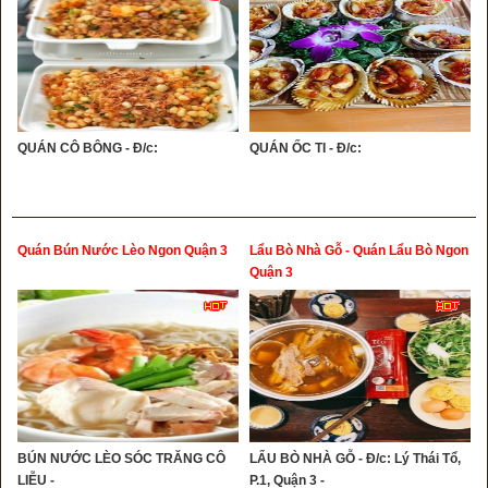
QUÁN CÔ BÔNG - Đ/c:
QUÁN ỐC TI - Đ/c:
Quán Bún Nước Lèo Ngon Quận 3
Lẩu Bò Nhà Gỗ - Quán Lẩu Bò Ngon
Quận 3
BÚN NƯỚC LÈO SÓC TRĂNG CÔ
LẨU BÒ NHÀ GỖ - Đ/c: Lý Thái Tổ,
LIỄU -
P.1, Quận 3 -