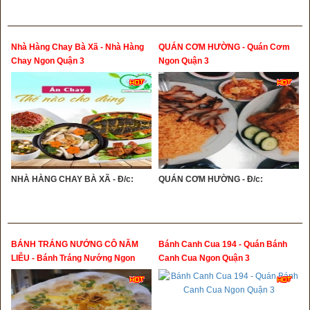
Nhà Hàng Chay Bà Xã - Nhà Hàng
QUÁN CƠM HƯỜNG - Quán Cơm
Chay Ngon Quận 3
Ngon Quận 3
NHÀ HÀNG CHAY BÀ XÃ - Đ/c:
QUÁN CƠM HƯỜNG - Đ/c:
BÁNH TRÁNG NƯỚNG CÔ NĂM
Bánh Canh Cua 194 - Quán Bánh
LIỄU - Bánh Tráng Nướng Ngon
Canh Cua Ngon Quận 3
Quận 3