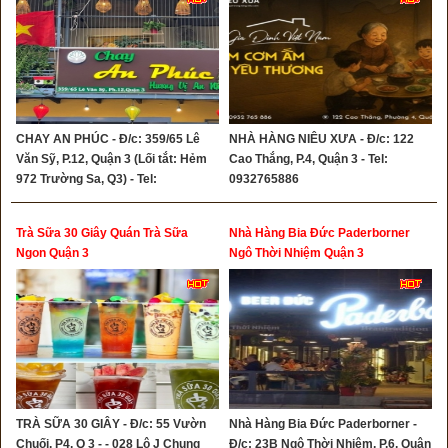
CHAY AN PHÚC - Đ/c: 359/65 Lê
NHÀ HÀNG NIÊU XƯA - Đ/c: 122
Văn Sỹ, P.12, Quận 3 (Lối tắt: Hẻm
Cao Thắng, P.4, Quận 3 - Tel:
972 Trường Sa, Q3) - Tel:
0932765886
0906046234 - 0917890883
Trà Sữa 30 Giây Quán Trà Sữa
Nhà Hàng Bia Đức Paderborner
Ngon Quận 3
Ngô Thời Nhiệm Quận 3
TRÀ SỮA 30 GIÂY - Đ/c: 55 Vườn
Nhà Hàng Bia Đức Paderborner -
Chuối, P4, Q 3 - - 028 Lô J Chung
Đ/c: 23B Ngô Thời Nhiệm, P.6, Quận