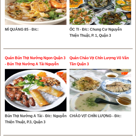
MÌ QUẢNG 85 - Đ/c:
ỐC TI - Đ/c: Chung Cư Nguyễn
Thiện Thuật, P. 1, Quận 3
Quán Bún Thịt Nướng Ngon Quận 3
Quán Cháo Vịt Chín Lượng Võ Văn
- Bún Thịt Nướng A Tài Nguyễn
Tần Quận 3
Thiện Thuật Quận 3
Bún Thịt Nướng A Tài - Đ/c: Nguyễn
CHÁO VỊT CHÍN LƯỢNG - Đ/c:
Thiện Thuật, P.3, Quận 3