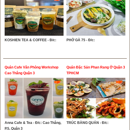
KOSHIEN TEA & COFFEE - Đ/c:
PHỞ GÀ 75 - Đ/c:
Quán Cafe Văn Phòng Workshop
Quán Đặc Sản Phan Rang Ở Quận 3
Cao Thắng Quận 3
TPHCM
Anna Cafe & Tea - Đ/c: Cao Thắng,
TRÚC BÀNG QUÁN - Đ/c:
P.5, Quận 3