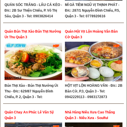
QUÁN SÓC TRĂNG - LẨU CÁ KÈO -
MÌ GÀ TIỀM NGŨ VỊ THỊNH PHÁT -
Đ/c: 2B Sư Thiện Chiếu, P. Võ Thị
Đ/c: 287/1 Nguyễn Đình Chiểu, P.5,
Sáu, Quận 3 - Tel: 0903826414
Quận 3 - Tel: 0778920616
Quán Bún Thịt Xào Bún Thịt Nướng
Quán Hột Vịt Lộn Hoàng Vân Bàn
Út Thu Quận 3
Cờ Quận 3
Bún Thịt Xào - Bún Thịt Nướng Út
HỘT VỊT LỘN HOÀNG VÂN - Đ/c: 2B
Thu - Đ/c: 629/87 Nguyễn Đình
Bàn Cờ, P.3, Quận 3 - Tel:
Chiểu, P. 2, Quận 3 - Tel:
0942229113 - 0983172873
0988577963 - 0902517977
Quán Chay An Phúc Lê Văn Sỹ
Nhà Hàng Niêu Xưa Cao Thắng
Quận 3
Quận 3 - Niêu Xưa - Soulful
Vietnamese Home Cooking