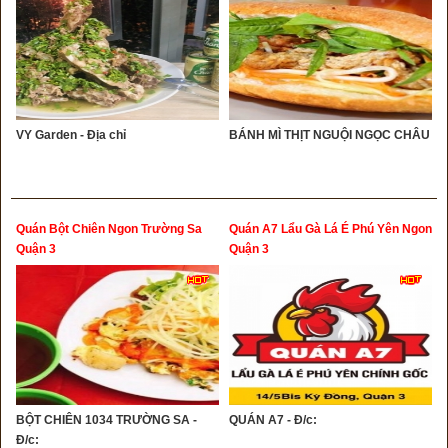
VY Garden - Địa chỉ
BÁNH MÌ THỊT NGUỘI NGỌC CHÂU
Quán Bột Chiên Ngon Trường Sa
Quán A7 Lẩu Gà Lá É Phú Yên Ngon
Quận 3
Quận 3
BỘT CHIÊN 1034 TRƯỜNG SA -
QUÁN A7 - Đ/c:
Đ/c: