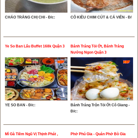
CHÁO TRẮNG CHỊ CHI - Đ/c:
CÔ KIỀU CHIM CÚT & CÁ VIÊN - Đ/
Ye So Ban Lẩu Buffet 168k Quận 3
Bánh Tráng Tỏi Ớt, Bánh Tráng
Nướng Ngon Quận 3
YE SO BAN - Đ/c:
Bánh Tráng Trộn Tỏi Ớt Cô Giang -
Đ/c:
Mì Gà Tiềm Ngũ Vị Thịnh Phát ,
Phở Phú Gia - Quán Phở Bò Gia