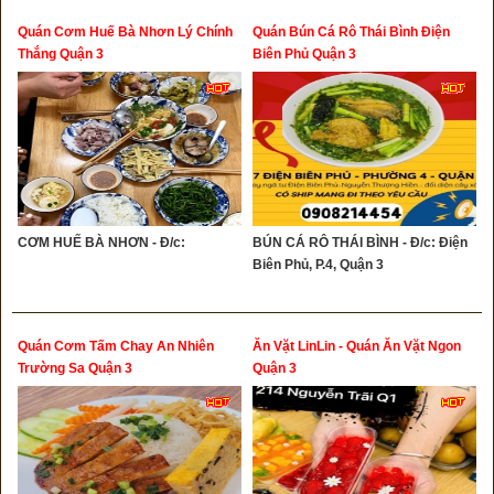
Quán Cơm Huế Bà Nhơn Lý Chính
Quán Bún Cá Rô Thái Bình Điện
Thắng Quận 3
Biên Phủ Quận 3
CƠM HUẾ BÀ NHƠN - Đ/c:
BÚN CÁ RÔ THÁI BÌNH - Đ/c: Điện
Biên Phủ, P.4, Quận 3
Quán Cơm Tấm Chay An Nhiên
Ăn Vặt LinLin - Quán Ăn Vặt Ngon
Trường Sa Quận 3
Quận 3