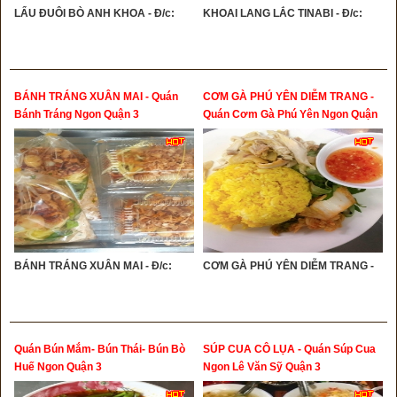
LẨU ĐUÔI BÒ ANH KHOA - Đ/c:
KHOAI LANG LẮC TINABI - Đ/c:
BÁNH TRÁNG XUÂN MAI - Quán
CƠM GÀ PHÚ YÊN DIỄM TRANG -
Bánh Tráng Ngon Quận 3
Quán Cơm Gà Phú Yên Ngon Quận
3
BÁNH TRÁNG XUÂN MAI - Đ/c:
CƠM GÀ PHÚ YÊN DIỄM TRANG -
Quán Bún Mắm- Bún Thái- Bún Bò
SÚP CUA CÔ LỤA - Quán Súp Cua
Huế Ngon Quận 3
Ngon Lê Văn Sỹ Quận 3