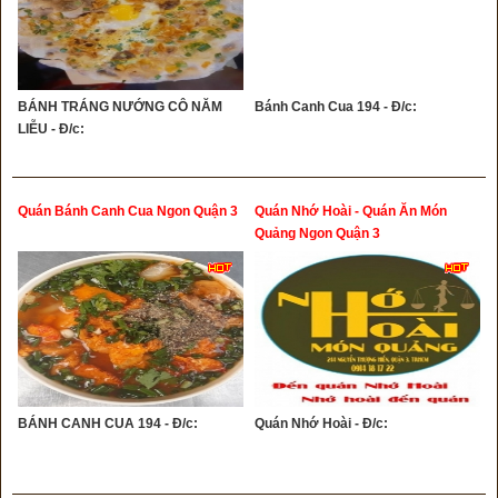
BÁNH TRÁNG NƯỚNG CÔ NĂM
Bánh Canh Cua 194 - Đ/c:
LIỄU - Đ/c:
Quán Bánh Canh Cua Ngon Quận 3
Quán Nhớ Hoài - Quán Ăn Món
Quảng Ngon Quận 3
BÁNH CANH CUA 194 - Đ/c:
Quán Nhớ Hoài - Đ/c: