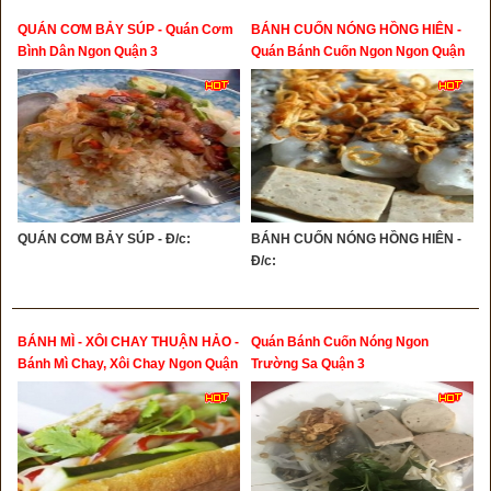
QUÁN CƠM BẢY SÚP - Quán Cơm
BÁNH CUỐN NÓNG HỒNG HIÊN -
Bình Dân Ngon Quận 3
Quán Bánh Cuốn Ngon Ngon Quận
3
QUÁN CƠM BẢY SÚP - Đ/c:
BÁNH CUỐN NÓNG HỒNG HIÊN -
Đ/c:
BÁNH MÌ - XÔI CHAY THUẬN HẢO -
Quán Bánh Cuốn Nóng Ngon
Bánh Mì Chay, Xôi Chay Ngon Quận
Trường Sa Quận 3
3