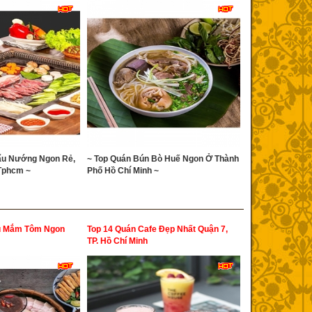
ẩu Nướng Ngon Rẻ,
~ Top Quán Bún Bò Huế Ngon Ở Thành
 Tphcm ~
Phố Hồ Chí Minh ~
u Mắm Tôm Ngon
Top 14 Quán Cafe Đẹp Nhất Quận 7,
TP. Hồ Chí Minh