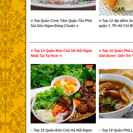
⭐ Top Quán Cơm Tấm Quận Tân Phú
⭐ Top 12 địa điểm ăn
Sài Gòn Ngon Đúng Chuẩn ⭐
quận 7, TP. Hồ Chí M
⭐ Top 10 Quán Bún Chả Hà Nội Ngon
⭐ Top 10 Quán Phá L
Nhất Tại Tp Hcm ⭐
Gòn Được Giới Trẻ 
~ Top 10 Quán Bún Chả Hà Nội Ngon
~ Top 10 Quán Phá L