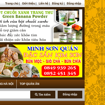
Trang chủ
|
Giới thiệu
|
Liên hệ
|
Đăng ký
|
Đăng nhập
NG HÀ NỘI
TOP QUÁN ĂN
Đăng nhập
Tìm kiếm