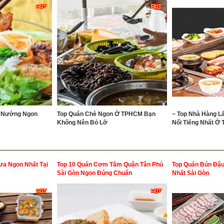
t Nướng Ngon
Top Quán Chè Ngon Ở TPHCM Bạn
~ Top Nhà Hàng L
Không Nên Bỏ Lỡ
Nổi Tiếng Nhất Ở
a Ngon Nhất Tại
Top 10 Quán Cơm Tấm Quận Tân Phú
Top Quán Bún Đậ
Sài Gòn Ngon Đúng Chuẩn
Nhất Sài Gòn