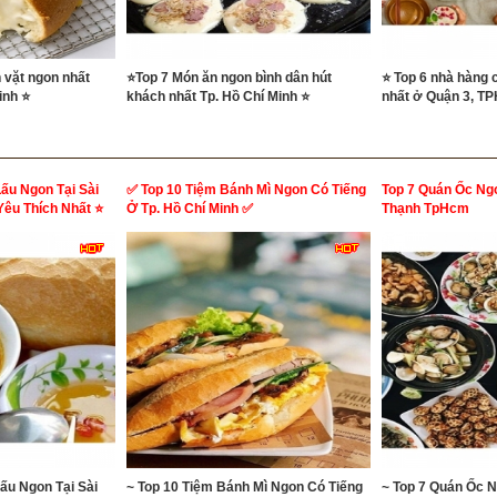
 vặt ngon nhất
⭐Top 7 Món ăn ngon bình dân hút
⭐ Top 6 nhà hàng 
inh ⭐
khách nhất Tp. Hồ Chí Minh ⭐
nhất ở Quận 3, T
ấu Ngon Tại Sài
✅ Top 10 Tiệm Bánh Mì Ngon Có Tiếng
Top 7 Quán Ốc Ng
Yêu Thích Nhất ⭐
Ở Tp. Hồ Chí Minh ✅
Thạnh TpHcm
ấu Ngon Tại Sài
~ Top 10 Tiệm Bánh Mì Ngon Có Tiếng
~ Top 7 Quán Ốc 