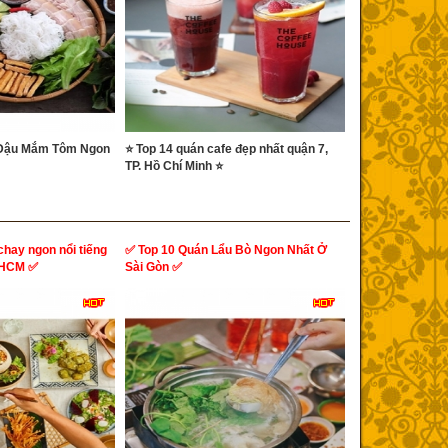
 Đậu Mắm Tôm Ngon
⭐ Top 14 quán cafe đẹp nhất quận 7,
TP. Hồ Chí Minh ⭐
chay ngon nổi tiếng
✅ Top 10 Quán Lẩu Bò Ngon Nhất Ở
PHCM ✅
Sài Gòn ✅