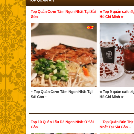
TOP QUÁN ĂN
Top Quán Cơm Tấm Ngon Nhất Tại Sài
⭐ Top 9 quán cafe đẹ
Gòn
Hồ Chí Minh ⭐
~ Top Quán Cơm Tấm Ngon Nhất Tại
⭐ Top 9 quán cafe đẹ
Sài Gòn ~
Hồ Chí Minh ⭐
Top 10 Quán Lẩu Dê Ngon Nhất Ở Sài
~ Top Quán Bún Thị
Gòn
Nhất Tại Sài Gòn ~