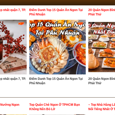
p nhất quận 7, TP.
Điểm Danh Top 15 Quán Ăn Ngon Tại
20 Quán Ngon Bìn
Phú Nhuận
Phải Thử
p nhất quận 7, TP.
Điểm Danh Top 15 Quán Ăn Ngon Tại
20 Quán Ngon Bìn
Phú Nhuận
Phải Thử
t Nướng Ngon
Top Quán Chè Ngon Ở TPHCM Bạn
~ Top Nhà Hàng L
Không Nên Bỏ Lỡ
Nổi Tiếng Nhất Ở