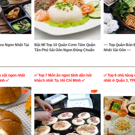
a Ngon Nhất Tại
Bật Mí Top 10 Quán Cơm Tấm Quận
~~ Top Quán Bún
Tân Phú Sài Gòn Ngon Đúng Chuẩn
Nhất Sài Gòn ~~
n vặt ngon nhất
✅ Top 7 Món ăn ngon bình dân hút
✅ Top 6 nhà hàng 
inh ✅
khách nhất Tp. Hồ Chí Minh ✅
nhất ở Quận 3, T