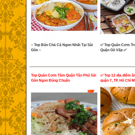
~ Top Bún Chả Cá Ngon Nhất Tại Sài
✅ Top Quán Cơm Trư
Gòn ~
Quận Gò Vấp ✅
Top Quán Cơm Tấm Quận Tân Phú Sài
✅ Top 12 địa điểm ă
Gòn Ngon Đúng Chuẩn
quận 7, TP. Hồ Chí M