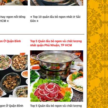
chay ngon nổi tiếng
⭐ Top 10 quán lẩu bò ngon nhất ở Sài
PHCM ⭐
Gòn ⭐
on Ở Quận Bình
Top 5 Quán lẩu bò ngon và chất lượng
nhất quận Phú Nhuận, TP HCM
Ngon Ở Quận Bình
Top 5 Quán lẩu bò ngon và chất lượng