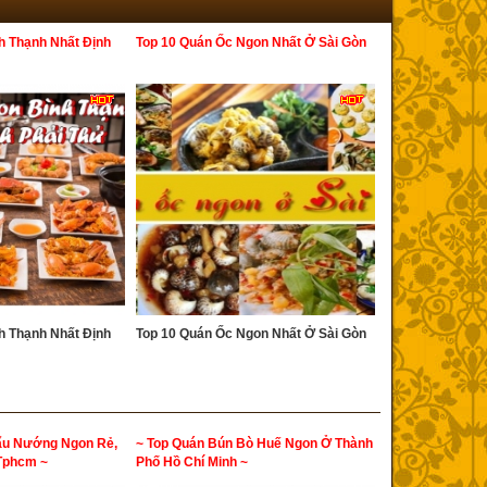
h Thạnh Nhất Định
Top 10 Quán Ốc Ngon Nhất Ở Sài Gòn
h Thạnh Nhất Định
Top 10 Quán Ốc Ngon Nhất Ở Sài Gòn
ẩu Nướng Ngon Rẻ,
~ Top Quán Bún Bò Huế Ngon Ở Thành
 Tphcm ~
Phố Hồ Chí Minh ~