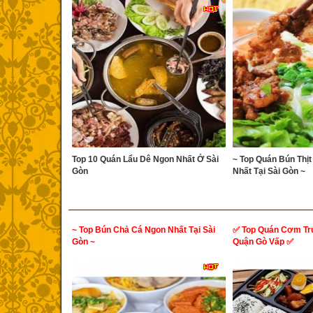
Top 10 Quán Lẩu Dê Ngon Nhất Ở Sài
~ Top Quán Bún Thị
Gòn
Nhất Tại Sài Gòn ~
~ Top Bún Chả Cá Ngon Nhất Tại Sài
✅ Top Quán Cơm Trư
Gòn ~
Quận Gò Vấp ✅