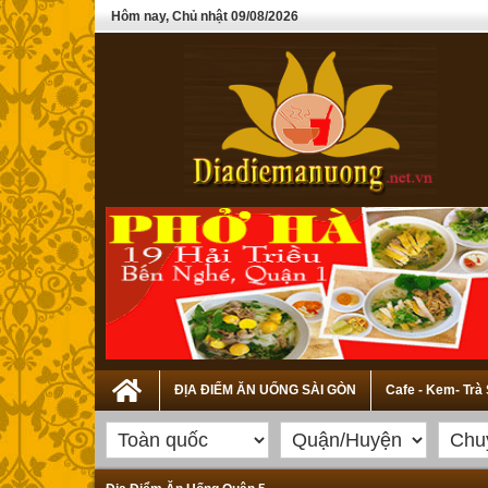
Hôm nay, Chủ nhật 09/08/2026
ĐỊA ĐIỂM ĂN UỐNG SÀI GÒN
Cafe - Kem- Trà