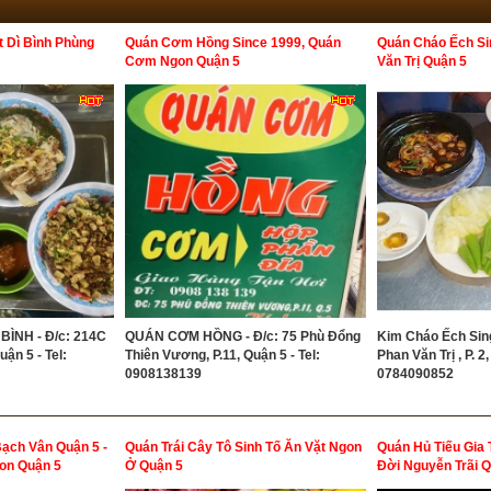
 Dì Bình Phùng
Quán Cơm Hồng Since 1999, Quán
Quán Cháo Ếch Si
Cơm Ngon Quận 5
Văn Trị Quận 5
BÌNH - Đ/c: 214C
QUÁN CƠM HỒNG - Đ/c: 75 Phù Đổng
Kim Cháo Ếch Sing
ận 5 - Tel:
Thiên Vương, P.11, Quận 5 - Tel:
Phan Văn Trị , P. 2,
0908138139
0784090852
Bạch Vân Quận 5 -
Quán Trái Cây Tô Sinh Tố Ăn Vặt Ngon
Quán Hủ Tiếu Gia
gon Quận 5
Ở Quận 5
Đời Nguyễn Trãi 