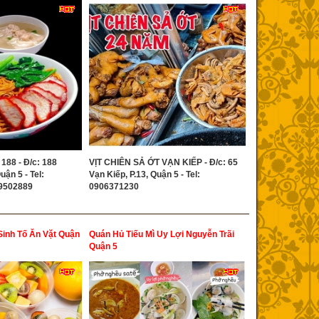
188 - Đ/c: 188
VỊT CHIÊN SẢ ỚT VẠN KIẾP - Đ/c: 65
uận 5 - Tel:
Vạn Kiếp, P.13, Quận 5 - Tel:
09502889
0906371230
Sinh Tố Ăn Vặt Quận
Quán Hủ Tiếu Mì Uy Lợi Nguyễn Trãi
Quận 5