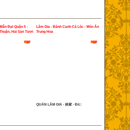
Mẫn Đạt Quận 5 -
Lâm Gia - Bánh Canh Cá Lóc - Món Ăn
 Thuận, Hải Sản Tươi
Trung Hoa
QUÁN LÂM GIA - 林家 - Đ/c: