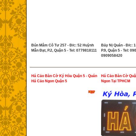
Bún Mắm Cô Tư 257 - Đ/c: 52 Huỳnh
Bảy Nị Quán - Đ/c: 
Mẫn Đạt, P.2, Quận 5 - Tel: 0779818111
P.9, Quận 5 - Tel: 0
0909058420
Há Cảo Bàn Cờ Ký Hòa Quận 5 - Quán
Há Cảo Bàn Cờ Quận
Há Cảo Ngon Quận 5
Ngon Tại TPHCM