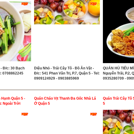
- Đ/c: 30 Bạch
Diệu Nhỏ - Trái Cây Tô - Đồ Ăn Vặt -
QUÁN HỦ TIẾU MÌ 
el: 0708862245
Đ/c: 541 Phan Văn Trị, P.7, Quận 5 - Tel:
Nguyễn Trãi, P.2, Q
0909124929 - 0903885969
0935280709 - 09
 Hạnh Quận 5 -
Quán Cháo Vịt Thanh Đa Gốc Nhà Lá
Quán Trái Cây Tô 
c Ngoài Trời
Ở Quận 5
5