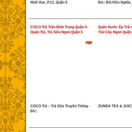
Nhữ Học, P.12, Quận 5
Đ/c: Bùi Hữu Nghĩa, 
COCO Trà Trần Bình Trọng Quận 5-
Quán Nước Ép Trái C
Quán Trà, Trà Sữa Ngon Quận 5
Trái Cây Ngon Quận
COCO Trà – Trà Sữa Truyền Thống -
ZUNBA TEA & JUICE
Đ/c: