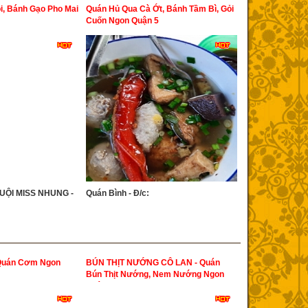
i, Bánh Gạo Pho Mai
Quán Hủ Qua Cà Ớt, Bánh Tầm Bì, Gỏi
Cuốn Ngon Quận 5
UỘI MISS NHUNG -
Quán Bình - Đ/c:
Quán Cơm Ngon
BÚN THỊT NƯỚNG CÔ LAN - Quán
Bún Thịt Nướng, Nem Nướng Ngon
Quận 5