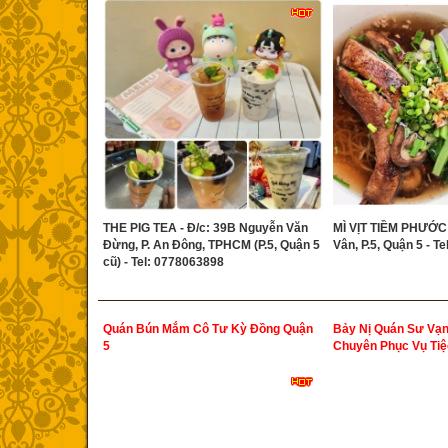
THE PIG TEA - Đ/c: 39B Nguyễn Văn
MÌ VỊT TIỀM PHƯỚC 
Đừng, P. An Đông, TPHCM (P.5, Quận 5
Vân, P.5, Quận 5 - T
cũ) - Tel: 0778063898
Quán Bún Mắm Cô Tư Kỳ Đồng Quận
Bảy Nị Quán Sư Vạn
5
Chuyên Phục Vụ Tiệ