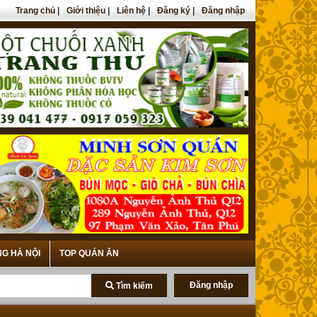
Trang chủ
|
Giới thiệu
|
Liên hệ
|
Đăng ký
|
Đăng nhập
NG HÀ NỘI
TOP QUÁN ĂN
Đăng nhập
Tìm kiếm