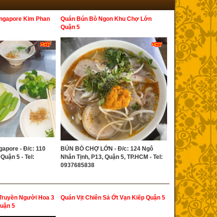
ngapore Kim Phan
Quán Bún Bò Ngon Khu Chợ Lớn
Quận 5
apore - Đ/c: 110
BÚN BÒ CHỢ LỚN - Đ/c: 124 Ngô
 Quận 5 - Tel:
Nhân Tịnh, P13, Quận 5, TP.HCM - Tel:
0937685838
 Truyền Người Hoa 3
Quán Vịt Chiên Sả Ớt Vạn Kiếp Quận 5
Quận 5