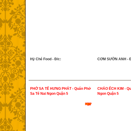
Hỷ Ché Food - Đ/c:
CƠM SƯỜN ANH - Đ
PHỞ SA TẾ HƯNG PHÁT - Quán Phở
CHÁO ẾCH KIM - Qu
Sa Tế Nai Ngon Quận 5
Ngon Quận 5