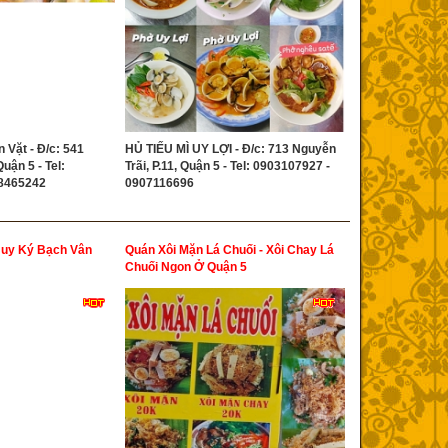
n Vặt - Đ/c: 541
HỦ TIẾU MÌ UY LỢI - Đ/c: 713 Nguyễn
Quận 5 - Tel:
Trãi, P.11, Quận 5 - Tel: 0903107927 -
98465242
0907116696
Huy Ký Bạch Vân
Quán Xôi Mặn Lá Chuối - Xôi Chay Lá
Chuối Ngon Ở Quận 5