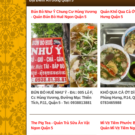
Địa Điểm Ăn Uống Quận 5
Bún Bò Như Ý Chung Cư Hùng Vương
Quán Khổ Qua Cà Ớt
- Quán Bún Bò Huế Ngon Quận 5
Hưng Quận 5
BÚN BÒ HUẾ NHƯ Ý - Đ/c: 005 Lô F,
KHỔ QUA CÀ ỚT DÌ 
Cc Hùng Vương, Đường Mạc Thiên
Phùng Hưng, P.14, Qu
Tích, P.11, Quận 5 - Tel: 0938813881
0783465988
The Pig Tea - Quán Trà Sữa Ăn Vặt
Mì Vịt Tiềm Phước 
Ngon Quận 5
Quán Mì Vịt Tiềm N