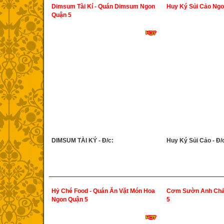
Dimsum Tài Kí - Quán Dimsum Ngon
Huy Ký Sủi Cảo Ngo
Quận 5
DIMSUM TÀI KÝ - Đ/c:
Huy Ký Sủi Cảo - Đ/
Hỷ Ché Food - Quán Ăn Vặt Món Hoa
Cơm Sườn Anh Chả
Ngon Quận 5
5