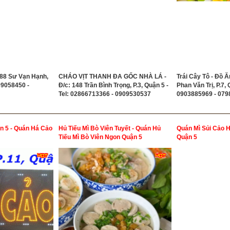
188 Sư Vạn Hạnh,
CHÁO VỊT THANH ĐA GỐC NHÀ LÁ -
Trái Cây Tô - Đồ Ă
909058450 -
Đ/c: 148 Trần Bình Trọng, P.3, Quận 5 -
Phan Văn Trị, P.7, 
Tel: 02866713366 - 0909530537
0903885969 - 07
 5 - Quán Há Cảo
Hủ Tiếu Mì Bò Viên Tuyết - Quán Hủ
Quán Mì Sủi Cảo 
Tiếu Mì Bò Viên Ngon Quận 5
Quận 5