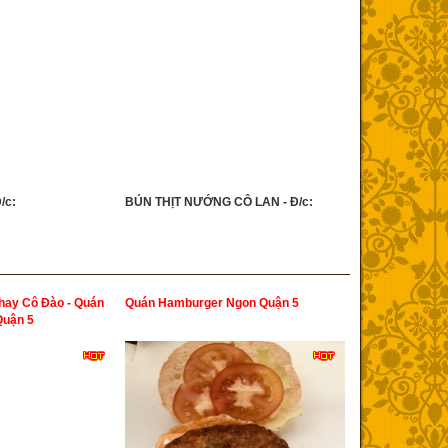
/c:
BÚN THỊT NƯỚNG CÔ LAN - Đ/c:
ay Cô Đào - Quán
Quán Hamburger Ngon Quận 5
uận 5