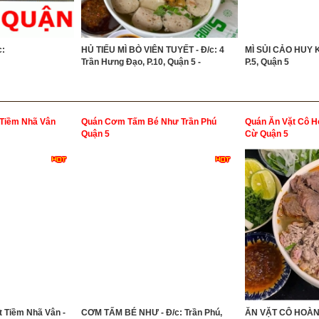
c:
HỦ TIẾU MÌ BÒ VIÊN TUYẾT - Đ/c: 4
MÌ SỦI CẢO HUY K
Trần Hưng Đạo, P.10, Quận 5 -
P.5, Quận 5
 Tiềm Nhã Vân
Quán Cơm Tấm Bé Như Trần Phú
Quán Ăn Vặt Cô 
Quận 5
Cừ Quận 5
t Tiềm Nhã Vân -
CƠM TẤM BÉ NHƯ - Đ/c: Trần Phú,
ĂN VẶT CÔ HOÀNG