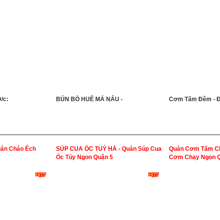
/c:
BÚN BÒ HUẾ MÁ NẤU -
Cơm Tấm Đêm - Đ
án Cháo Ếch
SÚP CUA ÓC TUỶ HÀ - Quán Súp Cua
Quán Cơm Tấm Ch
Óc Tủy Ngon Quận 5
Cơm Chay Ngon Q