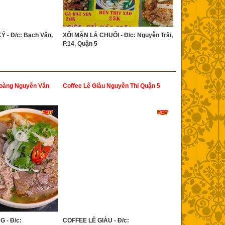
Ý - Đ/c: Bạch Vân,
XÔI MẶN LÁ CHUỐI - Đ/c: Nguyễn Trãi,
P.14, Quận 5
Hoàng Nguyễn Văn
Coffee Lê Giàu Nguyễn Thi Quận 5
 - Đ/c:
COFFEE LÊ GIÀU - Đ/c: