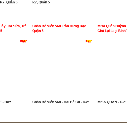
P.7, Quận 5
P.7, Quận 5
ây, Trà Sữa, Trà
Cháo Bò Viên 568 Trần Hưng Đạo
Misa Quán Huỳnh 
 5
Quận 5
Chả Lụi Lagi Bình
Sống Bình Thuận
 - Đ/c:
Cháo Bò Viên 568 - Hai Bà Cụ - Đ/c:
MISA QUÁN - Đ/c: