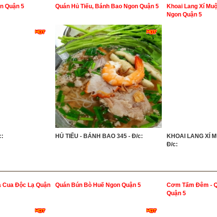
n Quận 5
Quán Hủ Tiếu, Bánh Bao Ngon Quận 5
Khoai Lang Xí Muộ
Ngon Quận 5
c:
HỦ TIẾU - BÁNH BAO 345 - Đ/c:
KHOAI LANG XÍ M
Đ/c:
 Cua Độc Lạ Quận
Quán Bún Bò Huế Ngon Quận 5
Cơm Tấm Đêm - 
Quận 5