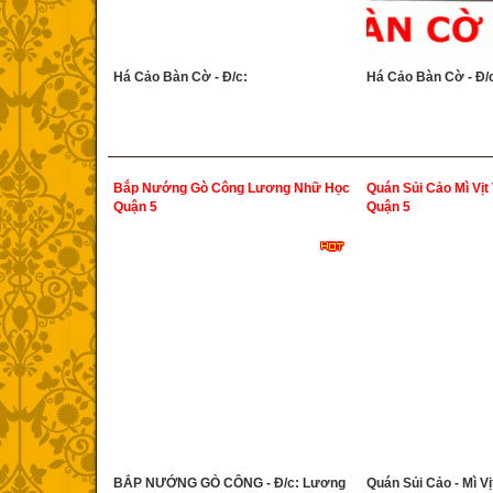
Há Cảo Bàn Cờ - Đ/c:
Há Cảo Bàn Cờ - Đ/
Bắp Nướng Gò Công Lương Nhữ Học
Quán Sủi Cảo Mì Vịt
Quận 5
Quận 5
BẮP NƯỚNG GÒ CÔNG - Đ/c: Lương
Quán Sủi Cảo - Mì Vị