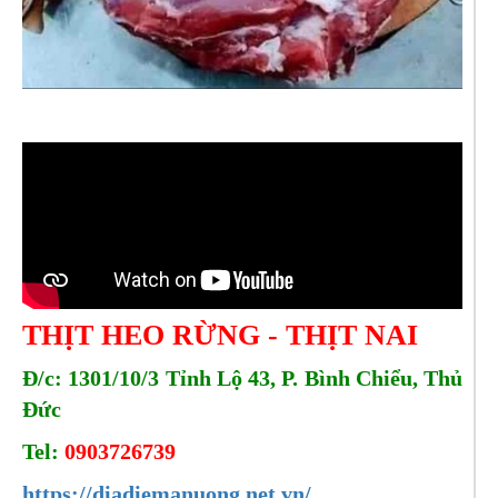
THỊT HEO RỪNG - THỊT NAI
Đ/c: 1301/10/3 Tỉnh Lộ 43, P. Bình Chiểu, Thủ
Đức
Tel:
0903726739
https://diadiemanuong.net.vn/