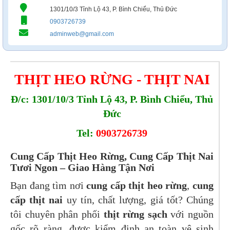
1301/10/3 Tỉnh Lộ 43, P. Bình Chiểu, Thủ Đức
0903726739
adminweb@gmail.com
THỊT HEO RỪNG - THỊT NAI
Đ/c: 1301/10/3 Tỉnh Lộ 43, P. Bình Chiểu, Thủ
Đức
Tel:
0903726739
Cung Cấp Thịt Heo Rừng, Cung Cấp Thịt Nai
Tươi Ngon – Giao Hàng Tận Nơi
Bạn đang tìm nơi
cung cấp thịt heo rừng
,
cung
cấp thịt nai
uy tín, chất lượng, giá tốt? Chúng
tôi chuyên phân phối
thịt rừng sạch
với nguồn
gốc rõ ràng, được kiểm định an toàn vệ sinh