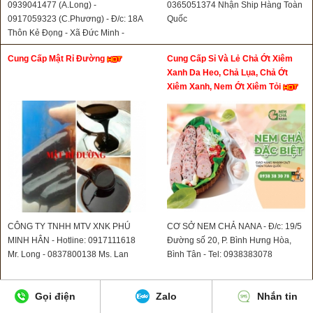
0939041477 (A.Long) -
0365051374 Nhận Ship Hàng Toàn
0917059323 (C.Phương) - Đ/c: 18A
Quốc
Thôn Kẻ Đọng - Xã Đức Minh -
Huyện ĐăkMil - Tỉnh Đăknông
Cung Cấp Mật Rỉ Đường
Cung Cấp Sỉ Và Lẻ Chả Ớt Xiêm
Xanh Da Heo, Chả Lụa, Chả Ớt
Xiêm Xanh, Nem Ớt Xiêm Tỏi
CÔNG TY TNHH MTV XNK PHÚ
CƠ SỞ NEM CHẢ NANA - Đ/c: 19/5
MINH HÂN - Hotline: 0917111618
Đường số 20, P. Bình Hưng Hòa,
Mr. Long - 0837800138 Ms. Lan
Bình Tân - Tel: 0938383078
Cung Cấp Bắp Rang Bơ
Bán Mật Rỉ Đường
Gọi điện
Zalo
Nhắn tin