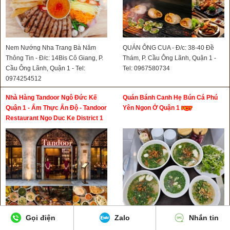
Nem Nướng Nha Trang Bà Năm
QUÁN ÔNG CUA - Đ/c: 38-40 Đề
Thông Tin - Đ/c: 14Bis Cô Giang, P.
Thám, P. Cầu Ông Lãnh, Quận 1 -
Cầu Ông Lãnh, Quận 1 - Tel:
Tel: 0967580734
0974254512
Nhà Hàng Tandoor Ngô Đức Kế
Quán Bánh Canh Hẹ Bún Cá Phú
Quận 1 - Ẩm Thực Ấn Độ - Tandoor
Yên Ngon Ở Quận 1
Restaurant Ngo Duc Ke District 1
Ho Chi Minh City
Gọi điện
Zalo
Nhắn tin
Nhà Hàng Tandoor - Đ/c: 39A – 39B
Bánh Canh Hẹ - Bún Cá Phú Yên