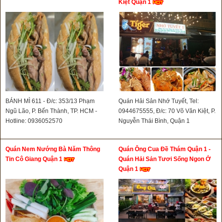
Kiệt Quận 1
BÁNH MÌ 611 - Đ/c: 353/13 Phạm
Quán Hải Sản Nhớ Tuyết, Tel:
Ngũ Lão, P. Bến Thành, TP. HCM -
0944675555, Đ/c: 70 Võ Văn Kiệt, P.
Hotline: 0936052570
Nguyễn Thái Bình, Quận 1
Quán Nem Nướng Bà Năm Thông
Quán Ông Cua Đề Thám Quận 1 -
Tin Cô Giang Quận 1
Quán Hải Sản Tươi Sống Ngon Ở
Quận 1