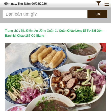
Hôm nay, Thứ Năm 06/08/2026
Trang chủ
ĐỊA ĐIỂM ĂN UỐNG SÀI GÒN
Cafe - Kem- Trà Sữa
Trang chủ
/
Địa Điểm Ăn Uống Quận 1
/
Quán Cháo Lòng Dì Tư Sài Gòn -
Bánh Mì Chảo 187 Cô Giang
Bánh - Đồ Ăn Vặt
Thực Phẩm Nông Hải Sản
ĐỊA ĐIỂM ĂN UỐNG HÀ NỘI
TOP QUÁN ĂN