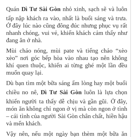
Quán
Dì Tư Sài Gòn
nhỏ xinh, sạch sẽ và luôn
tấp nập khách ra vào, nhất là buổi sáng và trưa.
Ở đây lúc nào cũng đông đúc nhưng phục vụ rất
nhanh chóng, vui vẻ, khiến khách cảm thấy như
đang ăn ở nhà.
Mùi cháo nóng, mùi pate và tiếng chảo “xèo
xèo” nơi góc bếp hòa vào nhau tạo nên không
khí quen thuộc, khiến ai từng ghé một lần đều
muốn quay lại.
Dù bạn tìm một bữa sáng ấm lòng hay một buổi
chiều no nê,
Dì Tư Sài Gòn
luôn là lựa chọn
khiến người ta thấy dễ chịu và gần gũi. Ở đây,
món ăn không chỉ ngon ở vị mà còn ngon ở tình
– cái tình của người Sài Gòn chân chất, hiền hậu
và mến khách.
Vậy nên, nếu một ngày bạn thèm một bữa ăn