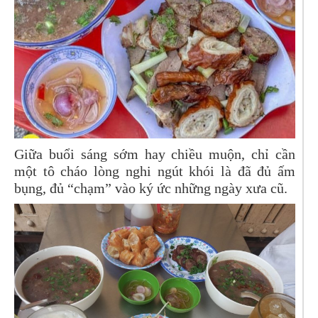
Giữa buổi sáng sớm hay chiều muộn, chỉ cần
một tô cháo lòng nghi ngút khói là đã đủ ấm
bụng, đủ “chạm” vào ký ức những ngày xưa cũ.