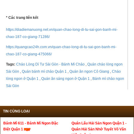
* Các trang liên kết
https://diadiemanuong.net.vn/quan-chao-long-di-tu-sai-gon-banh-mi-
chao-187-co-giang-71286/
https://quangcao24h.com.vn/quan-chao-long-di-tu-sai-gon-banh-mi-
chao-187-co-giang-475066/
Tags:
Cháo Lòng Dì Tư Sài Gòn - Bánh Mì Chảo
,
Quán cháo lòng ngon
Sài Gòn
,
Quán bánh mì chảo Quận 1
,
Quán ăn ngon Cô Giang
,
Cháo
lòng ngon ở Quận 1
,
Quán ăn sáng ngon ở Quận 1
,
Bánh mì chảo ngon
Sài Gòn
TIN CÙNG LOẠI
Bánh Mì 611 - Bánh Mì Ngon Đặc
Quán Lẩu Hải Sản Ngon Quận 1 -
Biệt Quận 1
Quán Hải Sản Nhớ Tuyết Võ Văn