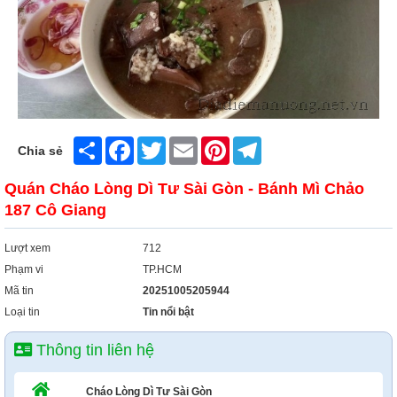
Share
Facebook
Twitter
Email
Pinterest
Telegram
Chia sẻ
Quán Cháo Lòng Dì Tư Sài Gòn - Bánh Mì Chảo
187 Cô Giang
Lượt xem
712
Phạm vi
TP.HCM
Mã tin
20251005205944
Loại tin
Tin nổi bật
Thông tin liên hệ
Cháo Lòng Dì Tư Sài Gòn