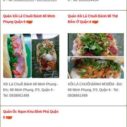
Quán Xôi Lá Chuối Bánh Mì Minh
Quán Xôi Lá Chuối Bánh Mì Thịt
Phụng Quận 6
Đêm Ở Quận 6
Xôi Lá Chuối Bánh Mì Minh Phụng -
XÔI LÁ CHUỐI BÁNH MÌ ĐÊM - Đ/c:
Đ/c: 88 Minh Phụng, P.5, Quận 6 -
88 Minh Phụng, P.5, Quận 6 - Tel:
Tel: 0938661489
0938661489
Quán Ốc Ngon Khu Bình Phú Quận
6