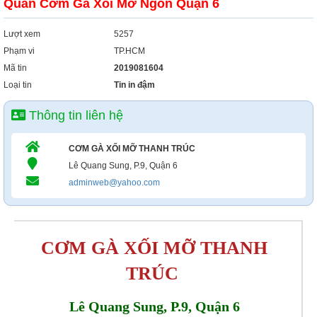
Quán Cơm Gà Xối Mỡ Ngon Quận 6
Lượt xem
5257
Phạm vi
TP.HCM
Mã tin
2019081604
Loại tin
Tin in đậm
Thông tin liên hệ
CƠM GÀ XỐI MỠ THANH TRÚC
Lê Quang Sung, P.9, Quận 6
adminweb@yahoo.com
CƠM GÀ XỐI MỠ THANH
TRÚC
Lê Quang Sung, P.9, Quận 6