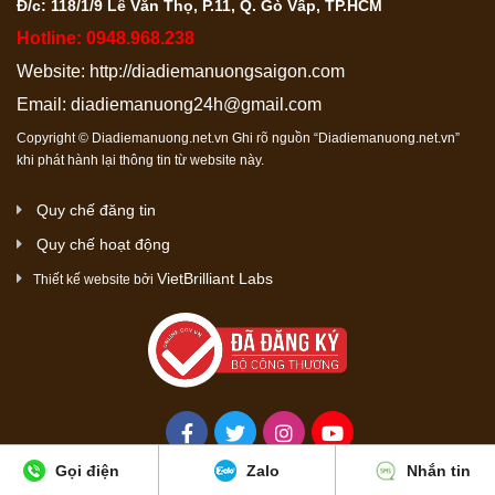
Đ/c: 118/1/9 Lê Văn Thọ, P.11, Q. Gò Vấp, TP.HCM
Hotline: 0948.968.238
Website:
http://diadiemanuongsaigon.com
Email:
diadiemanuong24h@gmail.com
Copyright © Diadiemanuong.net.vn Ghi rõ nguồn “Diadiemanuong.net.vn”
khi phát hành lại thông tin từ website này.
Quy chế đăng tin
Quy chế hoạt động
VietBrilliant Labs
Thiết kế website bởi
Gọi điện
Zalo
Nhắn tin