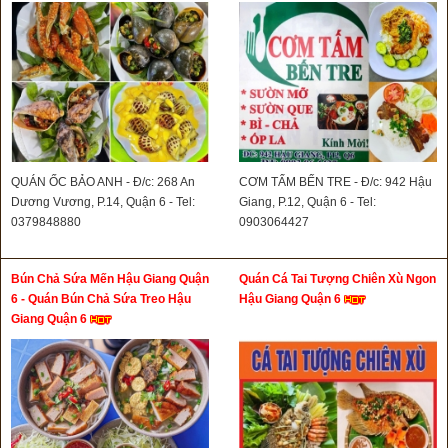
QUÁN ỐC BẢO ANH - Đ/c: 268 An
CƠM TẤM BẾN TRE - Đ/c: 942 Hậu
Dương Vương, P.14, Quận 6 - Tel:
Giang, P.12, Quận 6 - Tel:
0379848880
0903064427
Bún Chả Sứa Mến Hậu Giang Quận
Quán Cá Tai Tượng Chiên Xù Ngon
6 - Quán Bún Chả Sứa Treo Hậu
Hậu Giang Quận 6
Giang Quận 6