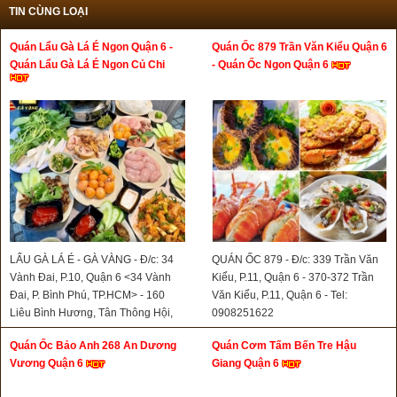
TIN CÙNG LOẠI
Quán Lẩu Gà Lá É Ngon Quận 6 -
Quán Ốc 879 Trần Văn Kiểu Quận 6
Quán Lẩu Gà Lá É Ngon Củ Chi
- Quán Ốc Ngon Quận 6
LẨU GÀ LÁ É - GÀ VÀNG - Đ/c: 34
QUÁN ỐC 879 - Đ/c: 339 Trần Văn
Vành Đai, P.10, Quận 6 <34 Vành
Kiểu, P.11, Quận 6 - 370-372 Trần
Đai, P. Bình Phú, TP.HCM> - 160
Văn Kiểu, P.11, Quận 6 - Tel:
Liêu Bình Hương, Tân Thông Hội,
0908251622
Củ Chi - Hotline: 0393159109 -
Quán Ốc Bảo Anh 268 An Dương
Quán Cơm Tấm Bến Tre Hậu
0899872235
Vương Quận 6
Giang Quận 6