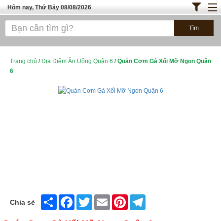
Hôm nay, Thứ Bảy 08/08/2026
Trang chủ
ĐỊA ĐIỂM ĂN UỐNG SÀI GÒN
Cafe - Kem- Trà Sữa
Trang chủ
/
Địa Điểm Ăn Uống Quận 6
/
Quán Cơm Gà Xối Mỡ Ngon Quận
6
Bánh - Đồ Ăn Vặt
Thực Phẩm Nông Hải Sản
ĐỊA ĐIỂM ĂN UỐNG HÀ NỘI
TOP QUÁN ĂN
Share
Facebook
Twitter
Email
Pinterest
Telegram
Chia sẻ