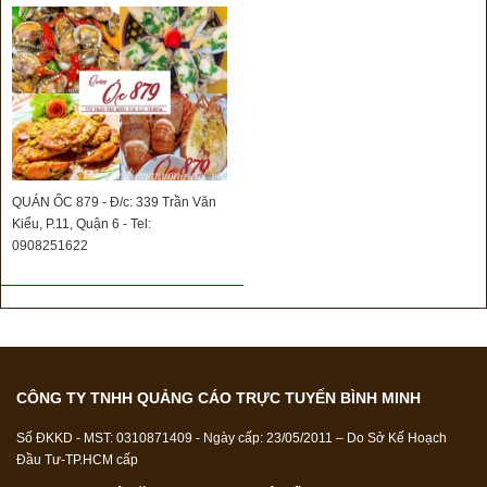
QUÁN ỐC 879 - Đ/c: 339 Trần Văn
Kiểu, P.11, Quận 6 - Tel:
0908251622
CÔNG TY TNHH QUẢNG CÁO TRỰC TUYẾN BÌNH MINH
Số ĐKKD - MST: 0310871409 - Ngày cấp: 23/05/2011 – Do Sở Kế Hoạch
Đầu Tư-TP.HCM cấp