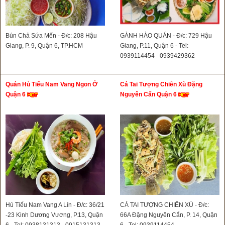
Bún Chả Sứa Mến - Đ/c: 208 Hậu
GÀNH HÀO QUÁN - Đ/c: 729 Hậu
Giang, P. 9, Quận 6, TP.HCM
Giang, P.11, Quận 6 - Tel:
0939114454 - 0939429362
Quán Hủ Tiếu Nam Vang Ngon Ở
Cá Tai Tượng Chiên Xù Đặng
Quận 6
Nguyên Cẩn Quận 6
Hủ Tiếu Nam Vang A Lín - Đ/c: 36/21
CÁ TAI TƯỢNG CHIÊN XÙ - Đ/c:
-23 Kinh Dương Vương, P.13, Quận
66A Đặng Nguyên Cẩn, P. 14, Quận
6 - Tel: 0938131313 - 0915131313
6 - Tel: 0939114454