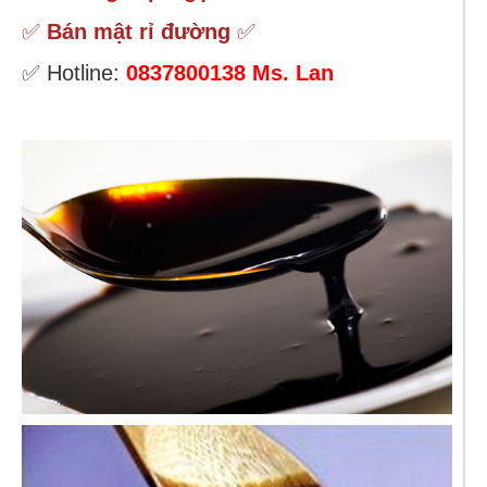
✅
Bán mật rỉ đường
✅
✅
Hotline:
0837800138
Ms. Lan