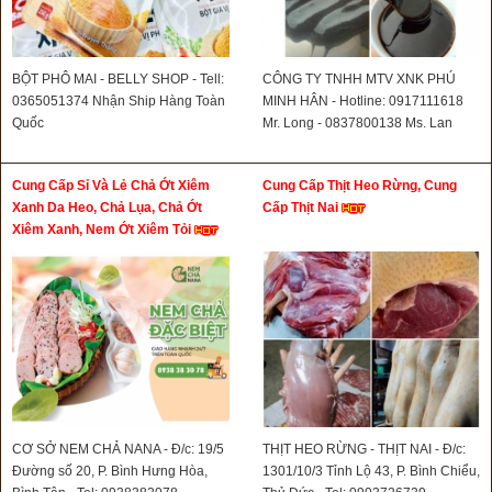
BỘT PHÔ MAI - BELLY SHOP - Tell:
CÔNG TY TNHH MTV XNK PHÚ
0365051374 Nhận Ship Hàng Toàn
MINH HÂN - Hotline: 0917111618
Quốc
Mr. Long - 0837800138 Ms. Lan
Cung Cấp Sỉ Và Lẻ Chả Ớt Xiêm
Cung Cấp Thịt Heo Rừng, Cung
Xanh Da Heo, Chả Lụa, Chả Ớt
Cấp Thịt Nai
Xiêm Xanh, Nem Ớt Xiêm Tỏi
CƠ SỞ NEM CHẢ NANA - Đ/c: 19/5
THỊT HEO RỪNG - THỊT NAI - Đ/c:
Đường số 20, P. Bình Hưng Hòa,
1301/10/3 Tỉnh Lộ 43, P. Bình Chiểu,