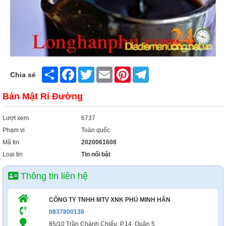
Share
Facebook
Twitter
Email
Pinterest
Telegram
Chia sẻ
Bán Mật Rỉ Đường
Lượt xem
6737
Phạm vi
Toàn quốc
Mã tin
2020061608
Loại tin
Tin nổi bật
Thông tin liên hệ
CÔNG TY TNHH MTV XNK PHÚ MINH HÂN
0837800138
85/10 Trần Chánh Chiếu, P.14, Quận 5