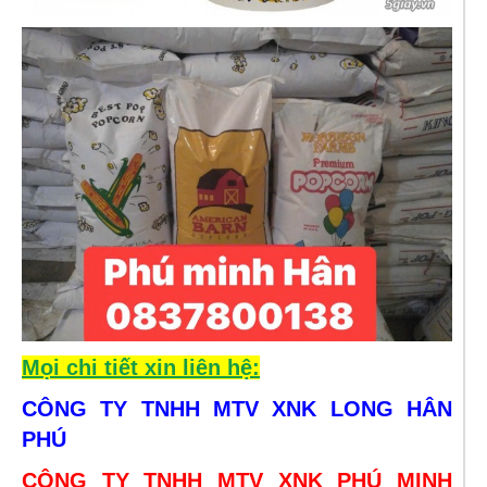
Mọi chi tiết xin liên hệ:
CÔNG TY TNHH MTV XNK LONG HÂN
PHÚ
CÔNG TY TNHH MTV XNK
PHÚ MINH