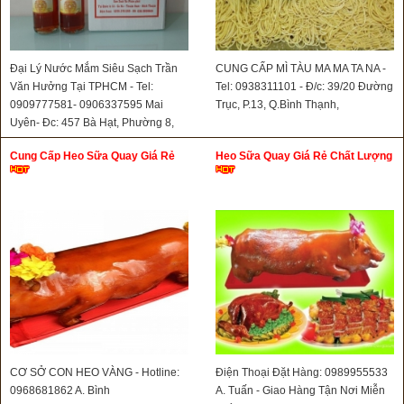
Đại Lý Nước Mắm Siêu Sạch Trần
CUNG CẤP MÌ TÀU MA MA TA NA -
Văn Hưởng Tại TPHCM - Tel:
Tel: 0938311101 - Đ/c: 39/20 Đường
0909777581- 0906337595 Mai
Trục, P.13, Q.Bình Thạnh,
Uyên- Đc: 457 Bà Hạt, Phường 8,
Quận 10
Cung Cấp Heo Sữa Quay Giá Rẻ
Heo Sữa Quay Giá Rẻ Chất Lượng
CƠ SỞ CON HEO VÀNG - Hotline:
Điện Thoại Đặt Hàng: 0989955533
0968681862 A. Bình
A. Tuấn - Giao Hàng Tận Nơi Miễn