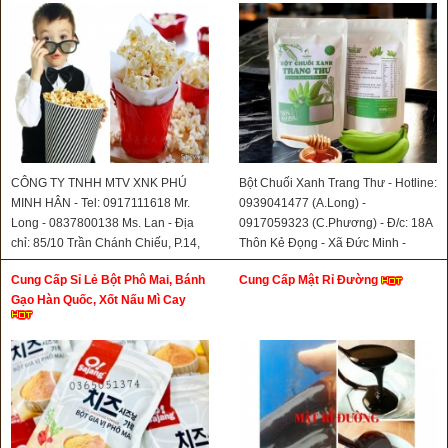
CÔNG TY TNHH MTV XNK PHÚ
Bột Chuối Xanh Trang Thư - Hotline:
MINH HÂN - Tel: 0917111618 Mr.
0939041477 (A.Long) -
Long - 0837800138 Ms. Lan - Địa
0917059323 (C.Phương) - Đ/c: 18A
chỉ: 85/10 Trần Chánh Chiếu, P.14,
Thôn Kẻ Đọng - Xã Đức Minh -
Q.5 , TP.HCM
Huyện ĐăkMil - Tỉnh Đăknông
Cung Cấp Sỉ Lẻ Bột Phô Mai, Bánh
Cung Cấp Mật Rỉ Đường
Gạo Hàn Quốc, Xốt Nấu Mì Cay