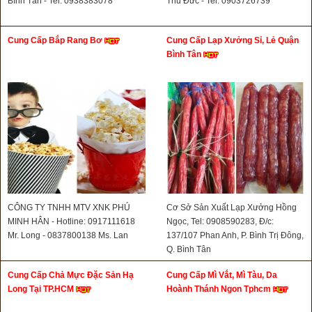
Bình Tân - Tel: 0938383078
Thủ Đức - Tel: 0903726739
Cung Cấp Bắp Rang Bơ
Cung Cấp Lạp Xưởng Sỉ, Lẻ Quận
Bình Tân
CÔNG TY TNHH MTV XNK PHÚ
Cơ Sở Sản Xuất Lạp Xưởng Hồng
MINH HÂN - Hotline: 0917111618
Ngọc, Tel: 0908590283, Đ/c:
Mr. Long - 0837800138 Ms. Lan
137/107 Phan Anh, P. Bình Trị Đông,
Q. Bình Tân
Cung Cấp Chả Mực Đặc Sản Hạ
Cung Cấp Mì Vắt, Mì Tàu, Da
Long Tại TP.HCM
Hoành Thánh Ngon Tphcm