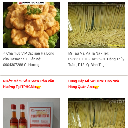
⭐ Chả mực VIP đặc sản Hạ Long
Mì Tàu Ma Ma Ta Na - Tel:
của Dasavina ⭐ Liên hệ:
0938311101 - Đ/c: 39/20 Đặng Thùy
0904307288 C. Hương
Trâm, P.13, Q. Bình Thạnh
Nước Mắm Siêu Sạch Trần Văn
Cung Cấp Mì Sợi Tươi Cho Nhà
Hưởng Tại TPHCM
Hàng Quán Ăn