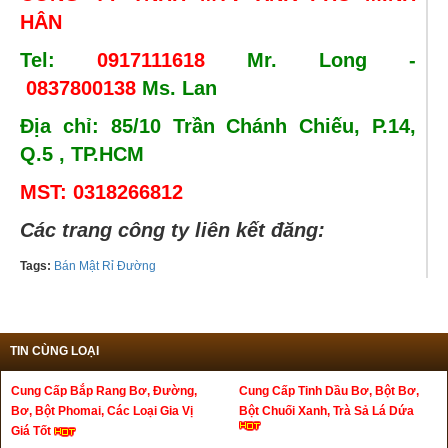
HÂN
Tel:
0917111618
Mr. Long -
0837800138
Ms. Lan
Địa chỉ: 85/10 Trần Chánh Chiếu, P.14,
Q.5 , TP.HCM
MST:
0318266812
Các trang công ty liên kết đăng:
Tags:
Bán Mật Rỉ Đường
TIN CÙNG LOẠI
Cung Cấp Bắp Rang Bơ, Đường,
Cung Cấp Tinh Dầu Bơ, Bột Bơ,
Bơ, Bột Phomai, Các Loại Gia Vị
Bột Chuối Xanh, Trà Sả Lá Dứa
Giá Tốt