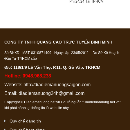
Phí 24/24 Tại TPHCM
CÔNG TY TNHH QUẢNG CÁO TRỰC TUYẾN BÌNH MINH
Số ĐKKD - MST: 0310871409 - Ngày cấp: 23/05/2011 – Do Sở Kế Hoạch
Đầu Tư-TP.HCM cấp
Đ/c: 118/1/9 Lê Văn Thọ, P.11, Q. Gò Vấp, TP.HCM
Hotline: 0948.968.238
Website:
http://diadiemanuongsaigon.com
Email:
diadiemanuong24h@gmail.com
Copyright © Diadiemanuong.net.vn Ghi rõ nguồn “Diadiemanuong.net.vn”
khi phát hành lại thông tin từ website này.
Quy chế đăng tin
Quy chế hoạt động